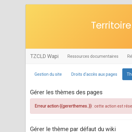
Territoi
TZCLD Wapi
Ressources documentaires
Ré
Gestion du site
Droits d'accès aux pages
Th
Gérer les thèmes des pages
Erreur action {{gererthemes..}}
: cette action est ré
Gérer le thème par défaut du wiki