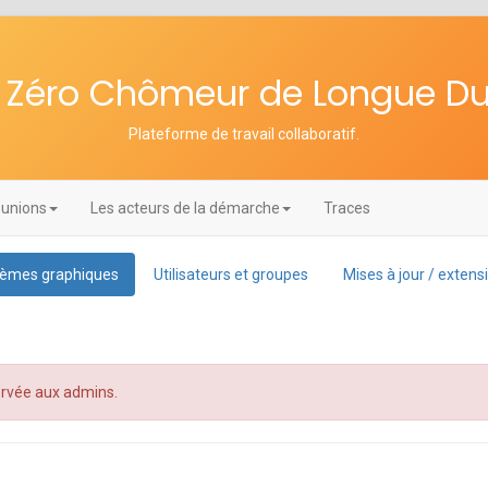
re Zéro Chômeur de Longue D
Plateforme de travail collaboratif
.
unions
Les acteurs de la démarche
Traces
èmes graphiques
Utilisateurs et groupes
Mises à jour / extens
servée aux admins.