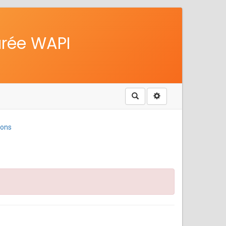
urée WAPI
Rechercher
ions