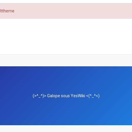
ulttheme
(>^_^)> Galope sous
YesWiki
<(^_^<)