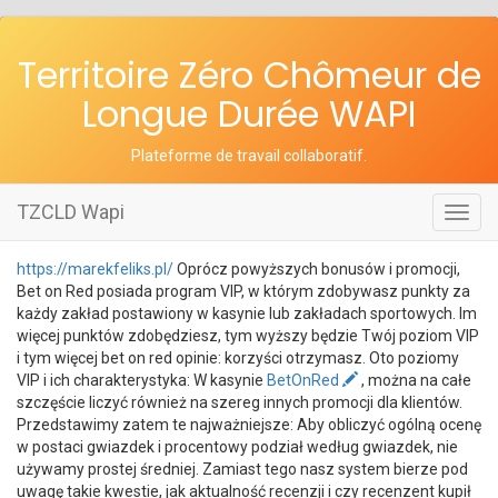
Territoire Zéro Chômeur de
Longue Durée WAPI
Plateforme de travail collaboratif
.
TZCLD Wapi
Toggl
navig
https://marekfeliks.pl/
Oprócz powyższych bonusów i promocji,
Bet on Red posiada program VIP, w którym zdobywasz punkty za
każdy zakład postawiony w kasynie lub zakładach sportowych. Im
więcej punktów zdobędziesz, tym wyższy będzie Twój poziom VIP
i tym więcej bet on red opinie: korzyści otrzymasz. Oto poziomy
VIP i ich charakterystyka: W kasynie
BetOnRed
, można na całe
szczęście liczyć również na szereg innych promocji dla klientów.
Przedstawimy zatem te najważniejsze: Aby obliczyć ogólną ocenę
w postaci gwiazdek i procentowy podział według gwiazdek, nie
używamy prostej średniej. Zamiast tego nasz system bierze pod
uwagę takie kwestie, jak aktualność recenzji i czy recenzent kupił