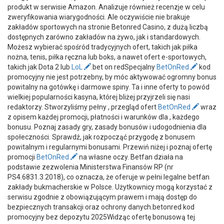
produkt w serwisie Amazon. Analizuje również recenzje w celu
zweryfikowania wiarygodności. Ale oczywiście nie brakuje
zakładów sportowych na stronie Betonred Casino, z dużą liczbą
dostępnych zarówno zakładów na żywo, jak i standardowych.
Możesz wybierać spośród tradycyjnych ofert, takich jak piłka
nożna, tenis, piłka ręczna lub boks, a nawet ofert e-sportowych,
takich jak Dota 2 lub
LoL
.bet on redSpecjalny
BetOnRed
kod
promocyjny nie jest potrzebny, by móc aktywować ogromny bonus
powitalny na gotówkę i darmowe spiny. Ta i inne oferty to powód
wielkiej popularności kasyna, której bliżej przyjrzeli się nasi
redaktorzy. Stworzyliśmy pełny , przegląd ofert
BetOnRed
wraz
z opisem każdej promocji, płatności i warunków dla , każdego
bonusu. Poznaj zasady gry, zasady bonusów i udogodnienia dla
społeczności. Sprawdź, jak rozpocząć przygodę z bonusem
powitalnym i regularnymi bonusami. Przewiń niżej i poznaj ofertę
promocji
BetOnRed
na własne oczy. Betfan działa na
podstawie zezwolenia Ministerstwa Finansów RP (nr
PS4.6831.3.2018), co oznacza, że oferuje w pełni legalne betfan
zakłady bukmacherskie w Polsce. Użytkownicy mogą korzystać z
serwisu zgodnie z obowiązującym prawem i mają dostęp do
bezpiecznych transakcji oraz ochrony danych.betonred kod
promocyjny bez depozytu 2025Widząc ofertę bonusową tej