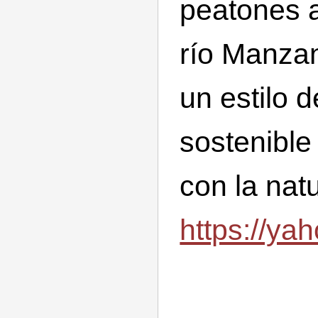
peatones a
río Manza
un estilo d
sostenible
con la nat
https://ya