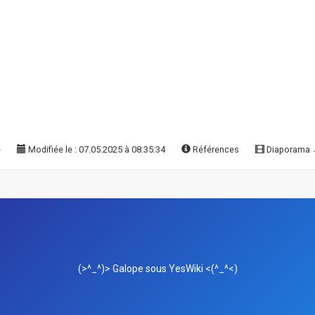
e
Modifiée le : 07.05.2025 à 08:35:34
Références
Diaporama
(>^_^)> Galope sous
YesWiki
<(^_^<)