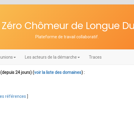
re Zéro Chômeur de Longue D
Plateforme de travail collaboratif
.
unions
Les acteurs de la démarche
Traces
(depuis 24 jours) (
voir la liste des domaines
) :
 les références
]