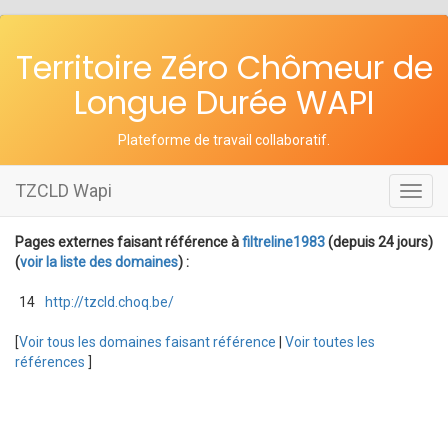
Territoire Zéro Chômeur de
Longue Durée WAPI
Plateforme de travail collaboratif
.
TZCLD Wapi
Toggl
navig
Pages externes faisant référence à
filtreline1983
(depuis 24 jours)
(
voir la liste des domaines
) :
14
http://tzcld.choq.be/
[
Voir tous les domaines faisant référence
|
Voir toutes les
références
]