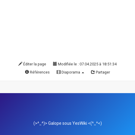
Éditer la page
Modifiée le : 07.04.2025 à 18:51:34
Références
Diaporama
Partager
(>^_^)> Galope sous
YesWiki
<(^_^<)