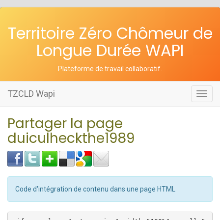
Territoire Zéro Chômeur de
Longue Durée WAPI
Plateforme de travail collaboratif
.
TZCLD Wapi
Toggl
navig
Partager la page
duiculheckthe1989
Code d'intégration de contenu dans une page HTML