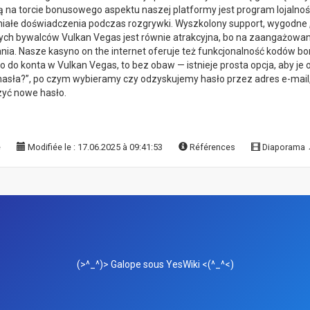
na torcie bonusowego aspektu naszej platformy jest program lojalnościo
aniałe doświadczenia podczas rozgrywki. Wyszkolony support, wygodne ,
ych bywalców Vulkan Vegas jest równie atrakcyjna, bo na zaangażowanych
dania. Nasze kasyno on the internet oferuje też funkcjonalność kodów
o do konta w Vulkan Vegas, to bez obaw — istnieje prosta opcja, aby je o
asła?”, po czym wybieramy czy odzyskujemy hasło przez adres e-mail, 
zyć nowe hasło.
e
Modifiée le : 17.06.2025 à 09:41:53
Références
Diaporama
(>^_^)> Galope sous
YesWiki
<(^_^<)