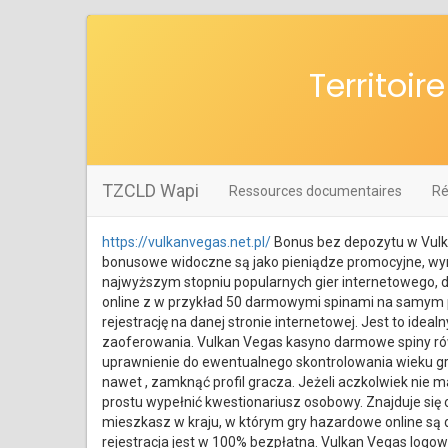
Territoi
TZCLD Wapi
Ressources documentaires
Ré
https://vulkanvegas.net.pl/
Bonus bez depozytu w Vulka
bonusowe widoczne są jako pieniądze promocyjne, wym
najwyższym stopniu popularnych gier internetowego, d
online z w przykład 50 darmowymi spinami na samym p
rejestrację na danej stronie internetowej. Jest to ide
zaoferowania. Vulkan Vegas kasyno darmowe spiny ró
uprawnienie do ewentualnego skontrolowania wieku g
nawet , zamknąć profil gracza. Jeżeli aczkolwiek nie 
prostu wypełnić kwestionariusz osobowy. Znajduje się
mieszkasz w kraju, w którym gry hazardowe online są do
rejestracja jest w 100% bezpłatna. Vulkan Vegas logo