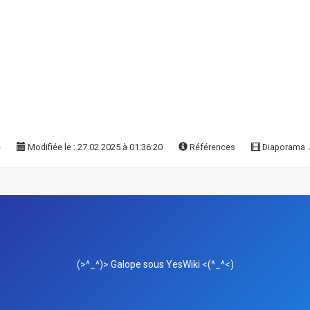
e
Modifiée le : 27.02.2025 à 01:36:20
Références
Diaporama
(>^_^)> Galope sous
YesWiki
<(^_^<)