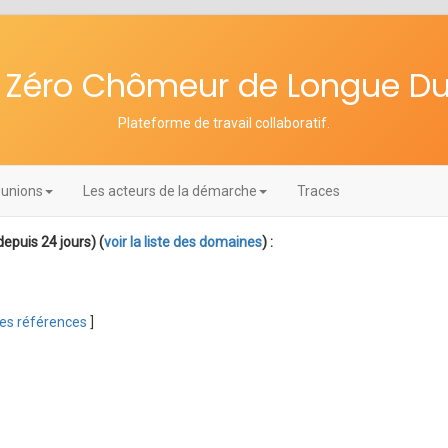
re Zéro Chômeur de Longue D
Plateforme de travail collaboratif
.
unions
Les acteurs de la démarche
Traces
depuis 24 jours) (
voir la liste des domaines
) :
 les références
]