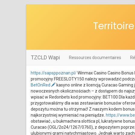
Territoi
TZCLD Wapi
Ressources documentaires
Ré
https://sapsppoznan.pl/
Winmax Casino Casino Bonus B
promocyjny FREESLOTY150 należy wprowadzić podczas r
BetOnRed
kasyno online z licencją Curacao Gaming j
nowoczesnych okolicznościach – z dostępem do najszybs
wpisać w Redonbets kod promocyjny: BET100 Dla każde
przygotowaliśmy dla was zestawianie bonusów ofero
depozytu można tu otrzymać! Z naszym kodem bonu
najkorzystniej wymieniać na pieniądze.
https://www.be
obstawiać , u bukmachera slottica pl, lukratywne bo
Curacao (OGL/2o24/1267/0760), z depozytem poprzez Skr
ulubionymi grami natychmiastowo. Jednak warto zac