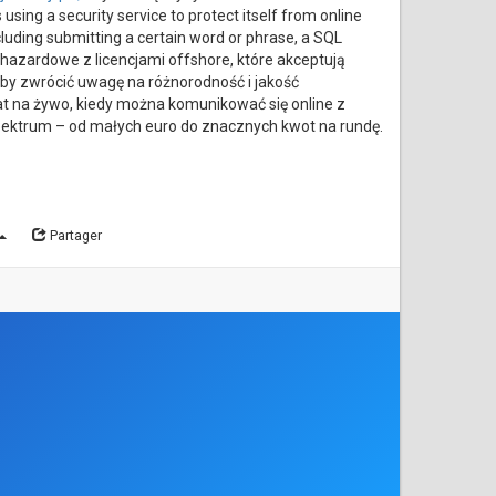
g a security service to protect itself from online
ncluding submitting a certain word or phrase, a SQL
azardowe z licencjami offshore, które akceptują
aby zwrócić uwagę na różnorodność i jakość
at na żywo, kiedy można komunikować się online z
spektrum – od małych euro do znacznych kwot na rundę.
Partager