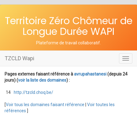
Territoire Zéro Chômeur de
Longue Durée WAPI
Plateforme de travail collaboratif
.
TZCLD Wapi
Toggl
navig
Pages externes faisant référence à
avrupahastanesi
(depuis 24
jours) (
voir la liste des domaines
) :
14
http://tzcld.choq.be/
[
Voir tous les domaines faisant référence
|
Voir toutes les
références
]