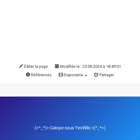
Éditer la page
Modifiée le : 25.06.2024 à 18:49:01
Références
Diaporama
Partager
(>^_^)> Galope sous
YesWiki
<(^_^<)