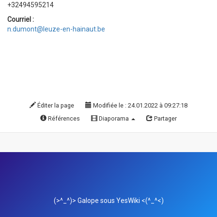
+32494595214
Courriel :
n.dumont@leuze-en-hainaut.be
Éditer la page
Modifiée le : 24.01.2022 à 09:27:18
Références
Diaporama
Partager
(>^_^)> Galope sous
YesWiki
<(^_^<)