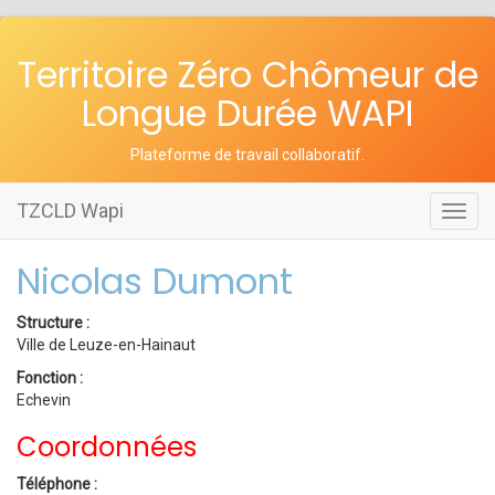
Territoire Zéro Chômeur de
Longue Durée WAPI
Plateforme de travail collaboratif
.
TZCLD Wapi
Toggl
navig
Nicolas Dumont
Structure :
Ville de Leuze-en-Hainaut
Fonction :
Echevin
Coordonnées
Téléphone :