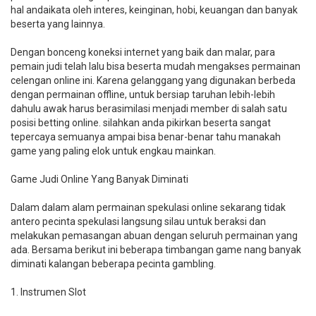
hal andaikata oleh interes, keinginan, hobi, keuangan dan banyak
beserta yang lainnya.
Dengan bonceng koneksi internet yang baik dan malar, para
pemain judi telah lalu bisa beserta mudah mengakses permainan
celengan online ini. Karena gelanggang yang digunakan berbeda
dengan permainan offline, untuk bersiap taruhan lebih-lebih
dahulu awak harus berasimilasi menjadi member di salah satu
posisi betting online. silahkan anda pikirkan beserta sangat
tepercaya semuanya ampai bisa benar-benar tahu manakah
game yang paling elok untuk engkau mainkan.
Game Judi Online Yang Banyak Diminati
Dalam dalam alam permainan spekulasi online sekarang tidak
antero pecinta spekulasi langsung silau untuk beraksi dan
melakukan pemasangan abuan dengan seluruh permainan yang
ada. Bersama berikut ini beberapa timbangan game nang banyak
diminati kalangan beberapa pecinta gambling.
1. Instrumen Slot