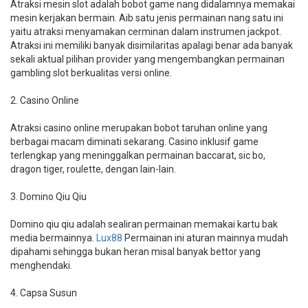
Atraksi mesin slot adalah bobot game nang didalamnya memakai
mesin kerjakan bermain. Aib satu jenis permainan nang satu ini
yaitu atraksi menyamakan cerminan dalam instrumen jackpot.
Atraksi ini memiliki banyak disimilaritas apalagi benar ada banyak
sekali aktual pilihan provider yang mengembangkan permainan
gambling slot berkualitas versi online.
2. Casino Online
Atraksi casino online merupakan bobot taruhan online yang
berbagai macam diminati sekarang. Casino inklusif game
terlengkap yang meninggalkan permainan baccarat, sic bo,
dragon tiger, roulette, dengan lain-lain.
3. Domino Qiu Qiu
Domino qiu qiu adalah sealiran permainan memakai kartu bak
media bermainnya.
Lux88
Permainan ini aturan mainnya mudah
dipahami sehingga bukan heran misal banyak bettor yang
menghendaki.
4. Capsa Susun