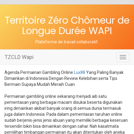
Territoire Zéro Chômeur de
Longue Durée WAPI
Plateforme de travail collaboratif
.
TZCLD Wapi
Toggl
navig
Agenda Permainan Gambling Online
Lux88
Yang Paling Banyak
Dimainkan di Indonesia Dengan Review Kelebihan serta Tips
Bermain Supaya Mudah Meraih Cuan
Permainan gambling online sekarang menjadi aib satu
pementasan yang berbagai macam disukai beserta digunakan
iring dimainkan akibat banyak orang di semua dunia termasuk
juga dalam Indonesia. Pada dalam pementasan taruhan online
sudah berjenis-jenis jenis abuan yang memiliki berbagai keseruan
tersendiri bikin bisa dimainkan dengan cahar. Nah kasatmata
pemilihan timbangan permainan itu akan ditentukan oleh aneka