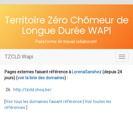
Territoire Zéro Chômeur de
Longue Durée WAPI
Plateforme de travail collaboratif
.
TZCLD Wapi
Toggl
navig
Pages externes faisant référence à
LorenaSanshez
(depuis 24
jours) (
voir la liste des domaines
) :
26
http://tzcld.choq.be/
[
Voir tous les domaines faisant référence
|
Voir toutes les
références
]