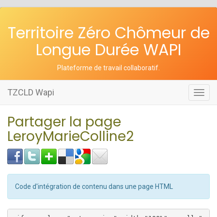
Territoire Zéro Chômeur de
Longue Durée WAPI
Plateforme de travail collaboratif
.
TZCLD Wapi
Toggl
navig
Partager la page
LeroyMarieColline2
Code d'intégration de contenu dans une page HTML