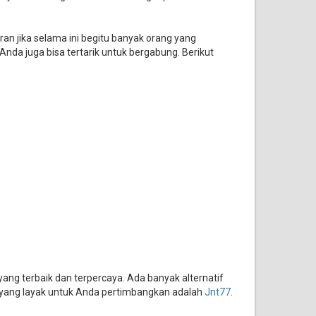
an jika selama ini begitu banyak orang yang
da juga bisa tertarik untuk bergabung. Berikut
ang terbaik dan terpercaya. Ada banyak alternatif
baik yang layak untuk Anda pertimbangkan adalah
Jnt77
.