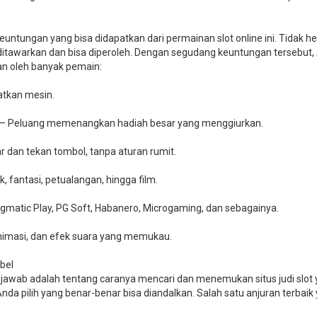
tungan yang bisa didapatkan dari permainan slot online ini. Tidak her
awarkan dan bisa diperoleh. Dengan segudang keuntungan tersebut, An
an oleh banyak pemain:
atkan mesin.
p – Peluang memenangkan hadiah besar yang menggiurkan.
dan tekan tombol, tanpa aturan rumit.
, fantasi, petualangan, hingga film.
gmatic Play, PG Soft, Habanero, Microgaming, dan sebagainya.
nimasi, dan efek suara yang memukau.
bel
 jawab adalah tentang caranya mencari dan menemukan situs judi slot y
nya Anda pilih yang benar-benar bisa diandalkan. Salah satu anjuran ter