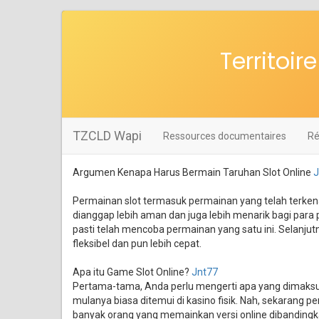
Territoi
TZCLD Wapi
Ressources documentaires
Ré
Argumen Kenapa Harus Bermain Taruhan Slot Online
J
Permainan slot termasuk permainan yang telah terkenal
dianggap lebih aman dan juga lebih menarik bagi par
pasti telah mencoba permainan yang satu ini. Selanjut
fleksibel dan pun lebih cepat.
Apa itu Game Slot Online?
Jnt77
Pertama-tama, Anda perlu mengerti apa yang dimaksud
mulanya biasa ditemui di kasino fisik. Nah, sekarang pe
banyak orang yang memainkan versi online dibandingkan