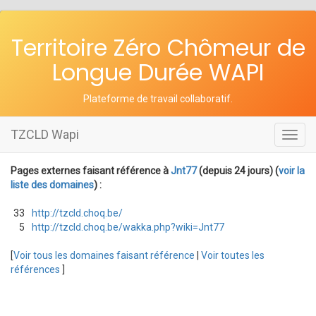
Territoire Zéro Chômeur de
Longue Durée WAPI
Plateforme de travail collaboratif
.
TZCLD Wapi
Toggl
navig
Pages externes faisant référence à
Jnt77
(depuis 24 jours) (
voir la
liste des domaines
) :
33
http://tzcld.choq.be/
5
http://tzcld.choq.be/wakka.php?wiki=Jnt77
[
Voir tous les domaines faisant référence
|
Voir toutes les
références
]