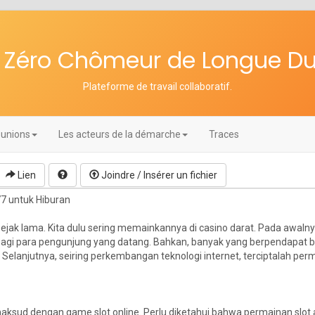
re Zéro Chômeur de Longue D
Plateforme de travail collaboratif
.
unions
Les acteurs de la démarche
Traces
Lien
Joindre / Insérer un fichier