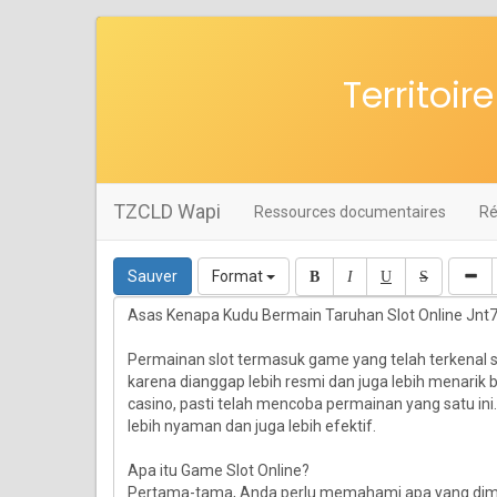
Territoi
TZCLD Wapi
Ressources documentaires
Ré
Sauver
Format
B
I
U
S