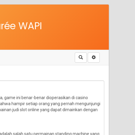
urée WAPI
Rechercher