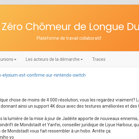
re Zéro Chômeur de Longue D
Plateforme de travail collaboratif
.
unions
Les acteurs de la démarche
Traces
o-elysium-est-confirme-sur-nintendo-switch
lque chose de moins de 4 000 résolution, vous les regardez vraiment? L
vous donnant ainsi un support 4K doux avec des textures améliorées et de
ous la lumière de la mise à jour de Jadéite apporte de nouveaux ennem
indrift de Mondstadt et Yanfei, conseiller juridique de Liyue Harbour, qu
ues de Mondstadt vous fait ressembler à un hobo. Arrête ça.
miho yo