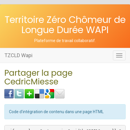
Territoire Zéro Chômeur de
Longue Durée WAPI
Plateforme de travail collaboratif
.
TZCLD Wapi
Toggl
navig
Partager la page
CedricMiesse
Code d'intégration de contenu dans une page HTML